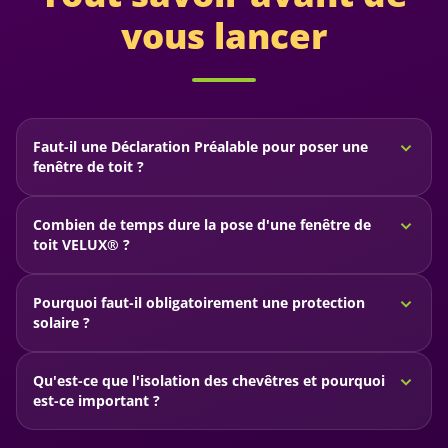
vous lancer
Faut-il une Déclaration Préalable pour poser une
fenêtre de toit ?
Dans la plupart des cas, la pose ou le remplacement
Combien de temps dure la pose d'une fenêtre de
d'une fenêtre de toit nécessite une Déclaration
toit VELUX® ?
Préalable auprès de votre mairie. Iroise Isolation
La pose dure généralement entre une demi-journée et
prend en charge cette démarche administrative pour
Pourquoi faut-il obligatoirement une protection
une journée complète selon le nombre de fenêtres à
vous.
solaire ?
installer et la configuration de la toiture.
La protection solaire améliore considérablement le
Qu'est-ce que l'isolation des chevêtres et pourquoi
confort d'été, limite les surchauffes et permet
est-ce important ?
d'atteindre les performances thermiques attendues.
Le chevêtre est l'encadrement de la fenêtre dans la