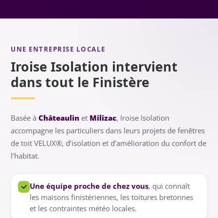
charpente. Son isolation permet d'éviter les ponts
thermiques, la condensation et les pertes de chaleur
autour du VELUX®.
UNE ENTREPRISE LOCALE
Iroise Isolation intervient
dans tout le Finistère
Basée à
Châteaulin
et
Milizac
, Iroise Isolation
accompagne les particuliers dans leurs projets de fenêtres
de toit VELUX®, d’isolation et d’amélioration du confort de
l’habitat.
Une équipe proche de chez vous
, qui connaît
les maisons finistériennes, les toitures bretonnes
et les contraintes météo locales.