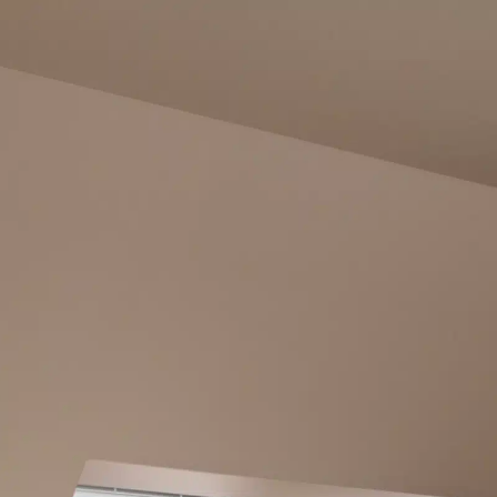
EverFinish®
- durée de vie jusqu'à 60 ans