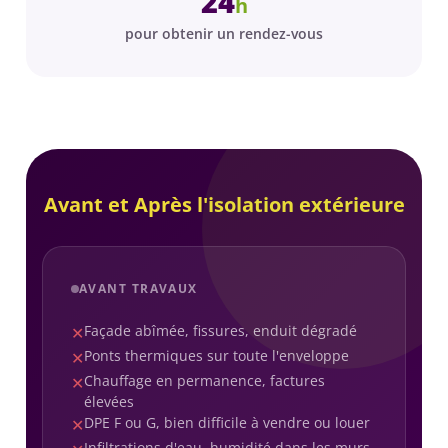
24
h
pour obtenir un rendez-vous
Avant et Après l'isolation extérieure
AVANT TRAVAUX
Façade abîmée, fissures, enduit dégradé
✕
Ponts thermiques sur toute l'enveloppe
✕
Chauffage en permanence, factures
✕
élevées
DPE F ou G, bien difficile à vendre ou louer
✕
Infiltrations d'eau, humidité dans les murs