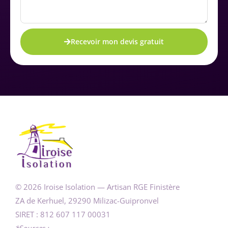
Recevoir mon devis gratuit
© 2026 Iroise Isolation — Artisan RGE Finistère
ZA de Kerhuel, 29290 Milizac-Guipronvel
SIRET : 812 607 117 00031
*Sources :