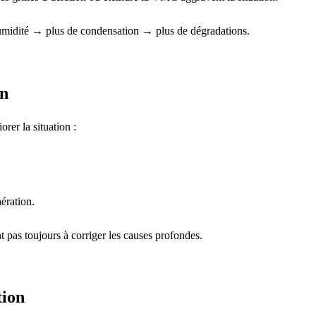
’humidité → plus de condensation → plus de dégradations.
on
rer la situation :
aération.
t pas toujours à corriger les causes profondes.
tion