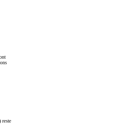
ont
ions
 reste