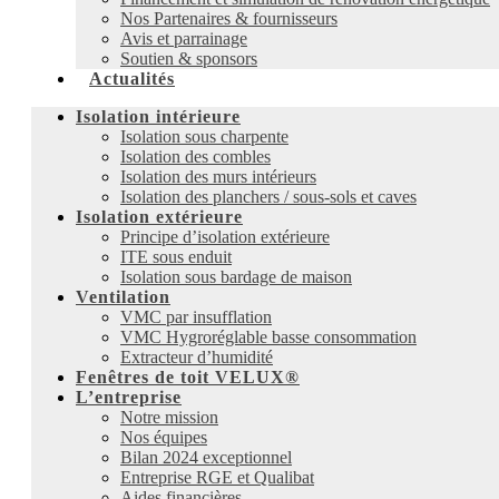
Nos Partenaires & fournisseurs
Avis et parrainage
Soutien & sponsors
Actualités
Isolation intérieure
Isolation sous charpente
Isolation des combles
Isolation des murs intérieurs
Isolation des planchers / sous-sols et caves
Isolation extérieure
Principe d’isolation extérieure
ITE sous enduit
Isolation sous bardage de maison
Ventilation
VMC par insufflation
VMC Hygroréglable basse consommation
Extracteur d’humidité
Fenêtres de toit VELUX®
L’entreprise
Notre mission
Nos équipes
Bilan 2024 exceptionnel
Entreprise RGE et Qualibat
Aides financières