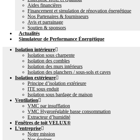
Aides financières
Financement et simulation de rénovation énergétique
Nos Partenaires & fournisseurs
Avis et parrainage
Soutien & sponsors
Actualités
Simulateur de Performance Énergétique
Isolation intérieure
Isolation sous charpente
Isolation des combles
Isolation des murs intérieurs
Isolation des planchers / sous-sols et caves
Isolation extérieure
Principe d’isolation extérieure
ITE sous enduit
Isolation sous bardage de maison
Ventilation
VMC par insufflation
VMC Hygroréglable basse consommation
Extracteur d’humidité
Fenêtres de toit VELUX®
L’entreprise
Notre mission
Nos équipes