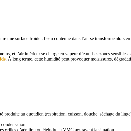
re une surface froide : l’eau contenue dans l’air se transforme alors en
ins, et l’air intérieur se charge en vapeur d’eau. Les zones sensibles s
oids
. À long terme, cette humidité peut provoquer moisissures, dégradat
té produite au quotidien (respiration, cuisson, douche, séchage du linge)
e condensation.
 les grilles d’aération ou éteindre la VMC aggravent la situation.