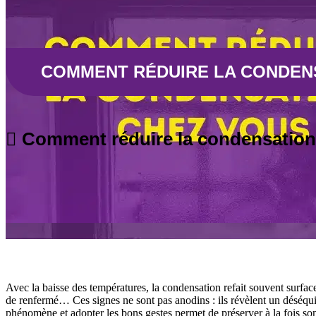
COMMENT RÉDUIRE LA CONDEN
Comment réduire la condensation
Avec la baisse des températures, la condensation refait souvent surfa
de renfermé… Ces signes ne sont pas anodins : ils révèlent un déséquil
phénomène et adopter les bons gestes permet de préserver à la fois son 