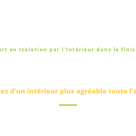
rt en Isolation par l'Intérieur dans le fini
ION HAUTE PERF
tez d’un intérieur plus agréable toute l
tion protège votre habitat dans grâce à des solution
érieur performantes, durables et éligibles aux aides 