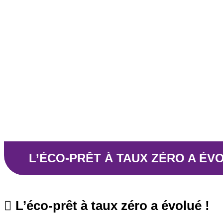
L’ÉCO-PRÊT À TAUX ZÉRO A ÉVO
L’éco-prêt à taux zéro a évolué !