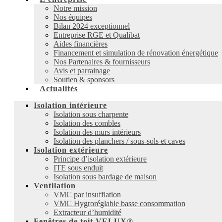
Notre mission
Nos équipes
Bilan 2024 exceptionnel
Entreprise RGE et Qualibat
Aides financières
Financement et simulation de rénovation énergétique
Nos Partenaires & fournisseurs
Avis et parrainage
Soutien & sponsors
Actualités
Isolation intérieure
Isolation sous charpente
Isolation des combles
Isolation des murs intérieurs
Isolation des planchers / sous-sols et caves
Isolation extérieure
Principe d’isolation extérieure
ITE sous enduit
Isolation sous bardage de maison
Ventilation
VMC par insufflation
VMC Hygroréglable basse consommation
Extracteur d’humidité
Fenêtres de toit VELUX®