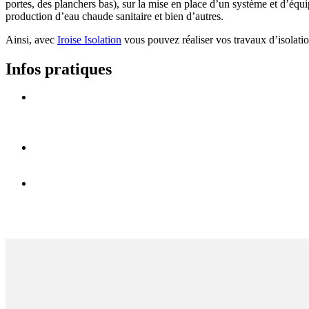
portes, des planchers bas), sur la mise en place d’un système et d’équ
production d’eau chaude sanitaire et bien d’autres.
Ainsi, avec
Iroise Isolation
vous pouvez réaliser vos travaux d’isolation
Infos pratiques
Effectuez un bilan de votre isolation / de
votre ventilation
Iroise Isolation entreprise RGE Qualibat
Suis-je éligible à la prime énergétique ?