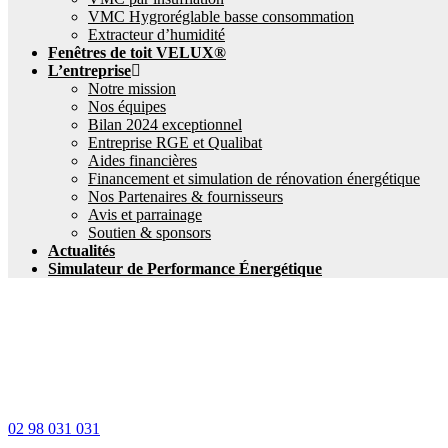
VMC Hygroréglable basse consommation
Extracteur d’humidité
Fenêtres de toit VELUX®
L’entreprise
Notre mission
Nos équipes
Bilan 2024 exceptionnel
Entreprise RGE et Qualibat
Aides financières
Financement et simulation de rénovation énergétique
Nos Partenaires & fournisseurs
Avis et parrainage
Soutien & sponsors
Actualités
Simulateur de Performance Énergétique
02 98 031 031