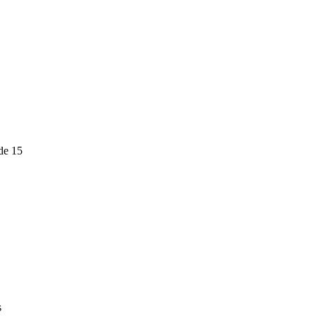
de 15
s