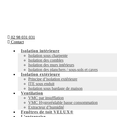
02 98 031 031
Contact
Isolation intérieure
Isolation sous charpente
Isolation des combles
Isolation des murs intérieurs
Isolation des planchers / sous-sols et caves
Isolation extérieure
Principe d’isolation extérieure
ITE sous enduit
Isolation sous bardage de maison
Ventilation
VMC par insufflation
VMC Hygroréglable basse consommation
Extracteur d’humidité
Fenêtres de toit VELUX®
L’entreprise