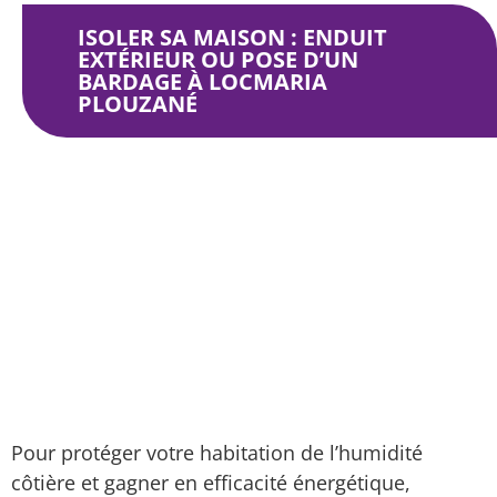
ISOLER SA MAISON : ENDUIT
EXTÉRIEUR OU POSE D’UN
BARDAGE À LOCMARIA
PLOUZANÉ
Isolation extérieure
Zone d’intervention ITE
Isoler sa maison : enduit extérieur ou pose d’un
bardage à Locmaria Plouzané
Pour protéger votre habitation de l’humidité
côtière et gagner en efficacité énergétique,