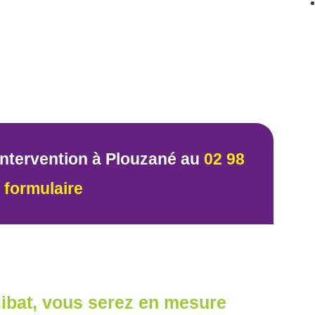
intervention à Plouzané au
02 98
 formulaire
libat, vous serez en mesure