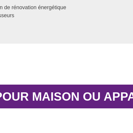
n de rénovation énergétique
sseurs
POUR MAISON OU APP
MC
VMC à Plouzané pour maison ou 