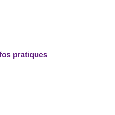
fos pratiques
Effectuez un bilan de votre
isolation / de votre ventilation
Iroise Isolation entreprise RGE
Qualibat