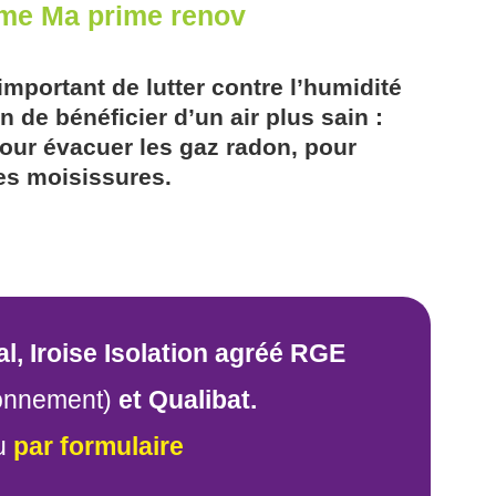
mme Ma prime renov
 important de lutter contre l’humidité
 de bénéficier d’un air plus sain :
pour évacuer les gaz radon, pour
es moisissures.
al, Iroise Isolation agréé RGE
ronnement)
et Qualibat.
u
par formulaire