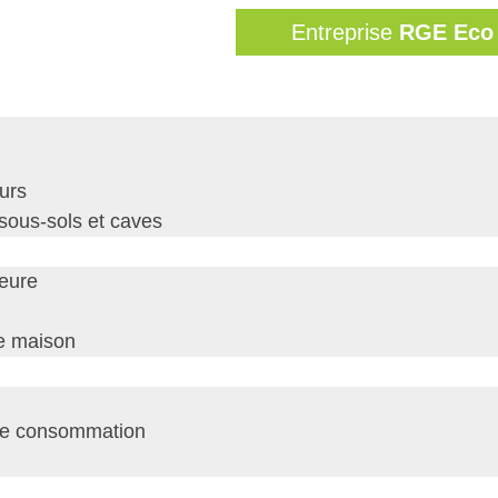
Entreprise
RGE Eco 
eurs
 sous-sols et caves
ieure
de maison
se consommation