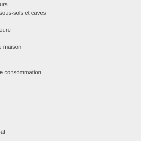
eurs
 sous-sols et caves
ieure
de maison
se consommation
bat